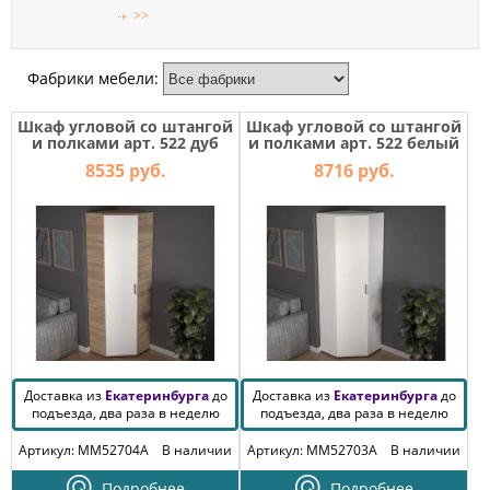
МЕБЕЛЬ
>>
ДЛЯ
ПРИХОЖЕЙ
Фабрики мебели:
КОМПЬЮТЕРНЫЕ
СТОЛЫ
Шкаф угловой со штангой
Шкаф угловой со штангой
и полками арт. 522 дуб
и полками арт. 522 белый
сонома/белый
ОФИСНАЯ
8535 руб.
8716 руб.
МЕБЕЛЬ
МАТРАСЫ
МЕБЕЛЬ
ДЛЯ
ВАННОЙ
МЕБЕЛЬ-
ТРАНСФОРМЕР
Доставка из
Екатеринбурга
до
Доставка из
Екатеринбурга
до
подъезда, два раза в неделю
подъезда, два раза в неделю
РАЗНАЯ
Артикул: MM52704A
В наличии
Артикул: MM52703A
В наличии
МЕБЕЛЬ
Подробнее
Подробнее