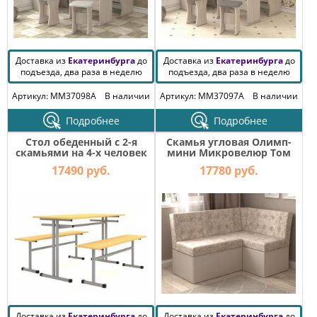
Доставка из
Екатеринбурга
до
Доставка из
Екатеринбурга
до
подъезда, два раза в неделю
подъезда, два раза в неделю
Артикул: MM37098A
В наличии
Артикул: MM37097A
В наличии
Подробнее
Подробнее
Стол обеденный с 2-я
Скамья угловая Олимп-
скамьями на 4-х человек
мини Микровелюр Том
Лц.СТШС-4 Лц.СКШС-4
бежевый
17490 руб.
17780 руб.
Лицей
Доставка из
Екатеринбурга
до
Доставка из
Екатеринбурга
до