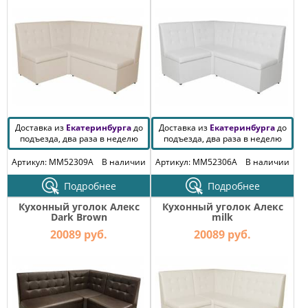
Доставка из
Екатеринбурга
до
Доставка из
Екатеринбурга
до
подъезда, два раза в неделю
подъезда, два раза в неделю
Артикул: MM52309A
В наличии
Артикул: MM52306A
В наличии
Подробнее
Подробнее
Кухонный уголок Алекс
Кухонный уголок Алекс
Dark Brown
milk
20089 руб.
20089 руб.