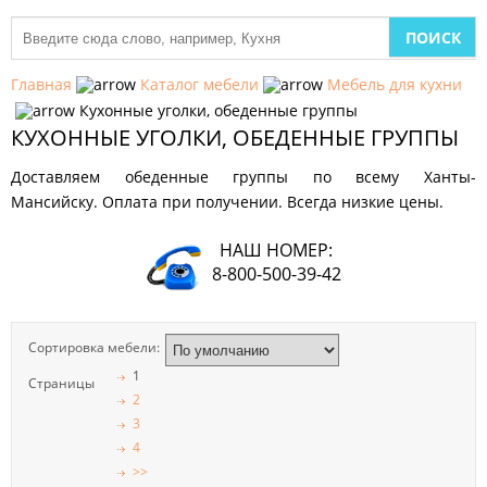
МЕБЕЛЬ
ДЛЯ
Главная
Каталог мебели
Мебель для кухни
КУХНИ
Кухонные уголки, обеденные группы
КУХОННЫЕ УГОЛКИ, ОБЕДЕННЫЕ ГРУППЫ
ДЕТСКАЯ
МЕБЕЛЬ
Доставляем обеденные группы по всему Ханты-
Мансийску. Оплата при получении. Всегда низкие цены.
МЯГКАЯ
МЕБЕЛЬ
НАШ НОМЕР:
8-800-500-39-42
ШКАФЫ
МЕБЕЛЬ
ДЛЯ
Сортировка мебели:
СПАЛЬНИ
1
Страницы
2
МЕБЕЛЬ
3
ДЛЯ
4
ГОСТИНОЙ
>>