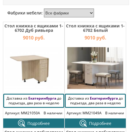
МЕБЕЛЬ
ДЛЯ
Фабрики мебели:
ПРИХОЖЕЙ
Стол книжка с ящиками 1-
Стол книжка с ящиками 1-
КОМПЬЮТЕРНЫЕ
6702 Дуб ривьера
6702 Белый
СТОЛЫ
9010 руб.
9010 руб.
ОФИСНАЯ
МЕБЕЛЬ
МАТРАСЫ
МЕБЕЛЬ
ДЛЯ
ВАННОЙ
Доставка из
Екатеринбурга
до
Доставка из
Екатеринбурга
до
МЕБЕЛЬ-
подъезда, два раза в неделю
подъезда, два раза в неделю
ТРАНСФОРМЕР
Артикул: MM21050A
В наличии
Артикул: MM21049A
В наличии
РАЗНАЯ
Подробнее
Подробнее
МЕБЕЛЬ