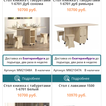
Стол книжка с табуретами
Стол книжка с табуретами
КОМОДЫ
1-6701 Дуб сонома
1-6701 дуб ривьера
10700 руб.
10700 руб.
ЖУРНАЛЬНЫЕ
СТОЛЫ
ТУАЛЕТНЫЕ
СТОЛИКИ
БАНКЕТКИ
И
ДИВАНЧИКИ
САДОВАЯ
МЕБЕЛЬ
Доставка из
Екатеринбурга
до
Доставка из
Екатеринбурга
до
ЗЕРКАЛА
подъезда, два раза в неделю
подъезда, два раза в неделю
Артикул: MM21048A
В наличии
Артикул: MM21047A
В наличии
ФАБРИКИ
Подробнее
Подробнее
МЕБЕЛИ
Стол книжка с табуретами
Стол с лавками 1500
1-6701 Белый
10700 руб.
10970 руб.