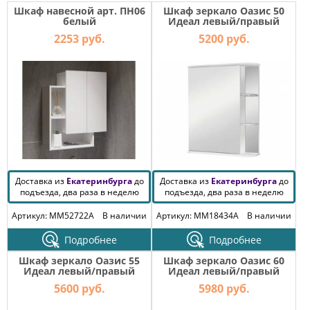
МЕБЕЛЬ
Шкаф навесной арт. ПН06
Шкаф зеркало Оазис 50
ДЛЯ
белый
Идеал левый/правый
ПРИХОЖЕЙ
2253 руб.
5200 руб.
КОМПЬЮТЕРНЫЕ
СТОЛЫ
ОФИСНАЯ
МЕБЕЛЬ
МАТРАСЫ
Доставка из
Екатеринбурга
до
Доставка из
Екатеринбурга
до
МЕБЕЛЬ
подъезда, два раза в неделю
подъезда, два раза в неделю
ДЛЯ
ВАННОЙ
Артикул: MM52722A
В наличии
Артикул: MM18434A
В наличии
МЕБЕЛЬ-
Подробнее
Подробнее
ТРАНСФОРМЕР
Шкаф зеркало Оазис 55
Шкаф зеркало Оазис 60
Идеал левый/правый
Идеал левый/правый
РАЗНАЯ
5600 руб.
5980 руб.
МЕБЕЛЬ