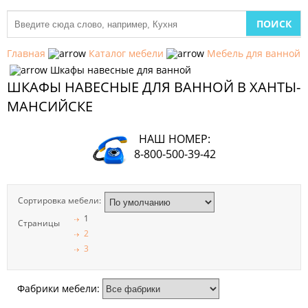
МЕБЕЛЬ
ДЛЯ
Главная
Каталог мебели
Мебель для ванной
КУХНИ
Шкафы навесные для ванной
ШКАФЫ НАВЕСНЫЕ ДЛЯ ВАННОЙ В ХАНТЫ-
ДЕТСКАЯ
МЕБЕЛЬ
МАНСИЙСКЕ
МЯГКАЯ
НАШ НОМЕР:
МЕБЕЛЬ
8-800-500-39-42
ШКАФЫ
Сортировка мебели:
МЕБЕЛЬ
ДЛЯ
1
Страницы
СПАЛЬНИ
2
3
МЕБЕЛЬ
ДЛЯ
ГОСТИНОЙ
Фабрики мебели: