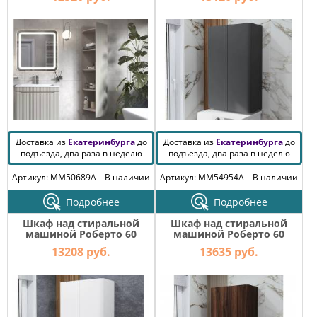
Доставка из
Екатеринбурга
до
Доставка из
Екатеринбурга
до
подъезда, два раза в неделю
подъезда, два раза в неделю
Артикул: MM50689A
В наличии
Артикул: MM54954A
В наличии
Подробнее
Подробнее
Шкаф над стиральной
Шкаф над стиральной
машиной Роберто 60
машиной Роберто 60
подвесной Белый глянец
подвесной Орех Пекан
13208 руб.
13635 руб.
шоколад