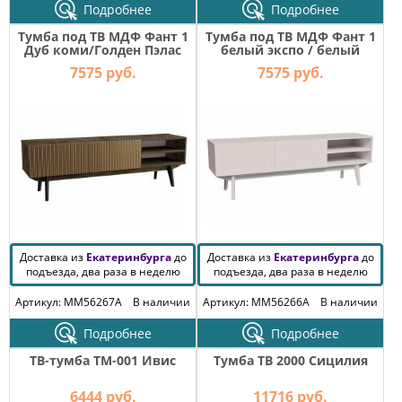
Подробнее
Подробнее
КОМОДЫ
Тумба под ТВ МДФ Фант 1
Тумба под ТВ МДФ Фант 1
ЖУРНАЛЬНЫЕ
Дуб коми/Голден Пэлас
белый экспо / белый
СТОЛЫ
7575 руб.
7575 руб.
ТУАЛЕТНЫЕ
СТОЛИКИ
БАНКЕТКИ
И
ДИВАНЧИКИ
САДОВАЯ
МЕБЕЛЬ
ЗЕРКАЛА
Доставка из
Екатеринбурга
до
Доставка из
Екатеринбурга
до
подъезда, два раза в неделю
подъезда, два раза в неделю
ФАБРИКИ
Артикул: MM56267A
В наличии
Артикул: MM56266A
В наличии
МЕБЕЛИ
Подробнее
Подробнее
ТВ-тумба ТМ-001 Ивис
Тумба ТВ 2000 Сицилия
6444 руб.
11716 руб.