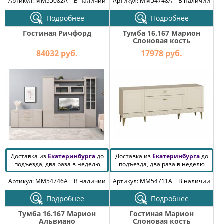
Артикул: MM55082A
В наличии
Артикул: MM54748A
В наличии
Подробнее
Подробнее
Гостиная Ричфорд
Тумба 16.167 Марион
Слоновая кость
84032 руб.
17978 руб.
Доставка из
Екатеринбурга
до
Доставка из
Екатеринбурга
до
подъезда, два раза в неделю
подъезда, два раза в неделю
Артикул: MM54746A
В наличии
Артикул: MM54711A
В наличии
Подробнее
Подробнее
Тумба 16.167 Марион
Гостиная Марион
Альвиано
Слоновая кость