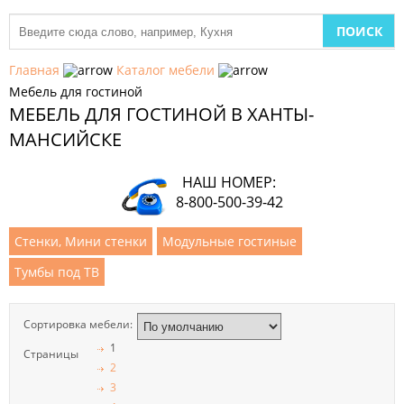
МЕБЕЛЬ
ДЛЯ
Главная
Каталог мебели
КУХНИ
Мебель для гостиной
МЕБЕЛЬ ДЛЯ ГОСТИНОЙ В ХАНТЫ-
ДЕТСКАЯ
МЕБЕЛЬ
МАНСИЙСКЕ
МЯГКАЯ
НАШ НОМЕР:
МЕБЕЛЬ
8-800-500-39-42
ШКАФЫ
Стенки, Мини стенки
Модульные гостиные
Тумбы под ТВ
МЕБЕЛЬ
ДЛЯ
СПАЛЬНИ
Сортировка мебели:
МЕБЕЛЬ
1
Страницы
ДЛЯ
2
ГОСТИНОЙ
3