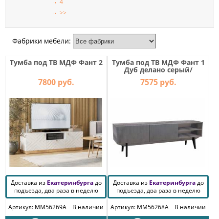
4
МЕБЕЛЬ
>>
ДЛЯ
ПРИХОЖЕЙ
Фабрики мебели:
КОМПЬЮТЕРНЫЕ
СТОЛЫ
Тумба под ТВ МДФ Фант 2
Тумба под ТВ МДФ Фант 1
Дуб делано серый/
ОФИСНАЯ
Сильвер Пэлас
7800 руб.
7575 руб.
МЕБЕЛЬ
МАТРАСЫ
МЕБЕЛЬ
ДЛЯ
ВАННОЙ
МЕБЕЛЬ-
ТРАНСФОРМЕР
Доставка из
Екатеринбурга
до
Доставка из
Екатеринбурга
до
подъезда, два раза в неделю
подъезда, два раза в неделю
РАЗНАЯ
МЕБЕЛЬ
Артикул: MM56269A
В наличии
Артикул: MM56268A
В наличии