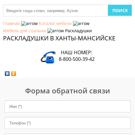
МЕБЕЛЬ
ДЛЯ
Главная
Каталог мебели
КУХНИ
Мебель для спальни
Раскладушки
РАСКЛАДУШКИ В ХАНТЫ-МАНСИЙСКЕ
ДЕТСКАЯ
МЕБЕЛЬ
НАШ НОМЕР:
МЯГКАЯ
8-800-500-39-42
МЕБЕЛЬ
ШКАФЫ
Форма обратной связи
МЕБЕЛЬ
ДЛЯ
СПАЛЬНИ
МЕБЕЛЬ
ДЛЯ
ГОСТИНОЙ