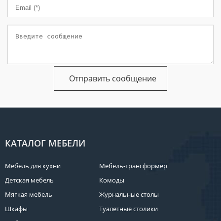
МЕБЕЛЬ
ДЛЯ
ПРИХОЖЕЙ
КОМПЬЮТЕРНЫЕ
СТОЛЫ
ОФИСНАЯ
МЕБЕЛЬ
МАТРАСЫ
МЕБЕЛЬ
ДЛЯ
КАТАЛОГ МЕБЕЛИ
ВАННОЙ
Мебель для кухни
Мебель-трансформер
МЕБЕЛЬ-
ТРАНСФОРМЕР
Детская мебель
Комоды
Мягкая мебель
Журнальные столы
РАЗНАЯ
МЕБЕЛЬ
Шкафы
Туалетные столики