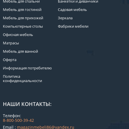
Мебель для спальни
Банкетки и диванчики
КОМОДЫ
Мебель для гостиной
Садовая мебель
ЖУРНАЛЬНЫЕ
СТОЛЫ
Мебель для прихожей
Зеркала
Компьютерные столы
ТУАЛЕТНЫЕ
Фабрики мебели
СТОЛИКИ
Офисная мебель
БАНКЕТКИ
Матрасы
И
ДИВАНЧИКИ
Мебель для ванной
САДОВАЯ
Оферта
МЕБЕЛЬ
Информация потребителю
ЗЕРКАЛА
Политика
конфиденциальности
ФАБРИКИ
МЕБЕЛИ
НАШИ КОНТАКТЫ:
Телефон:
8-800-500-39-42
Email :
magazinmebeli86@yandex.ru