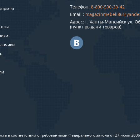
Телефон:
8-800-500-39-42
формер
Email :
magazinmebeli86@yande
Адрес: г. Ханты-Мансийск ул. О
толы
(пункт выдачи товаров)
лики
ванчики
ль
ли
ть в соответствии с требованиями Федерального закона от 27 июля 200