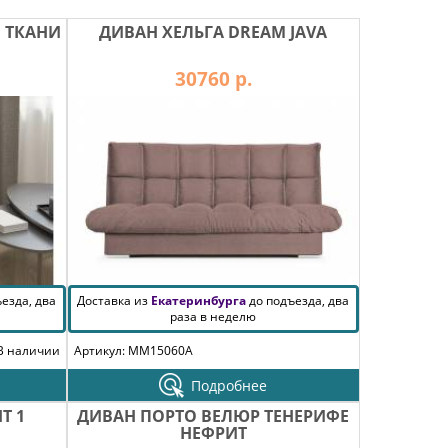
В ТКАНИ
ДИВАН ХЕЛЬГА DREAM JAVA
30760 р.
езда, два
Доставка из
Екатеринбурга
до подъезда, два
раза в неделю
В наличии
Артикул: MM15060A
Подробнее
Т 1
ДИВАН ПОРТО ВЕЛЮР ТЕНЕРИФЕ
НЕФРИТ