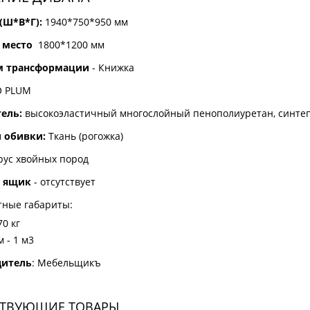
(Ш*В*Г):
1940*750*950 мм
 место
1800*1200 мм
м трансформации
- Книжка
 PLUM
ель:
высокоэластичный многослойный пенополиуретан, синтеп
 обивки:
Ткань (рогожка)
ус хвойных пород
й ящик
- отсутствует
тные габариты:
70 кг
 - 1 м3
дитель
: Мебельщикъ
СТВУЮЩИЕ ТОВАРЫ