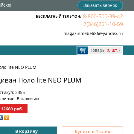
йске!
Заказать звонок
8-800-500-39-42
БЕСПЛАТНЫЙ ТЕЛЕФОН:
+7(346)251-10-59
magazinmebeli86@yandex.ru
Товары
(0 шт.)
ло lite NEO PLUM
иван Поло lite NEO PLUM
ртикул:
3355
аличие:
В наличии
12660
руб.
В корзину
Купить в 1 клик