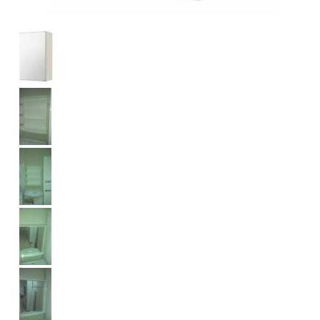
МЕБЕЛЬ
ДЛЯ
ПРИХОЖЕЙ
КОМПЬЮТЕРНЫЕ
СТОЛЫ
ОФИСНАЯ
МЕБЕЛЬ
МАТРАСЫ
МЕБЕЛЬ
ДЛЯ
ВАННОЙ
МЕБЕЛЬ-
ТРАНСФОРМЕР
РАЗНАЯ
МЕБЕЛЬ