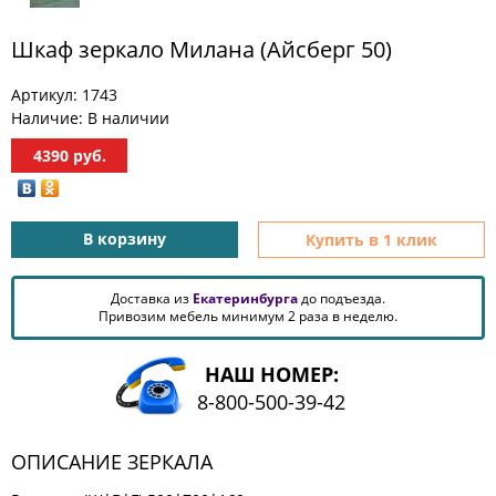
КОМОДЫ
Шкаф зеркало Милана (Айсберг 50)
ЖУРНАЛЬНЫЕ
СТОЛЫ
Артикул:
1743
ТУАЛЕТНЫЕ
Наличие:
В наличии
СТОЛИКИ
БАНКЕТКИ
4390
руб.
И
ДИВАНЧИКИ
САДОВАЯ
В корзину
Купить в 1 клик
МЕБЕЛЬ
ЗЕРКАЛА
Доставка из
Екатеринбурга
до подъезда.
Привозим мебель минимум 2 раза в неделю.
ФАБРИКИ
НАШ НОМЕР:
МЕБЕЛИ
8-800-500-39-42
ОПИСАНИЕ ЗЕРКАЛА