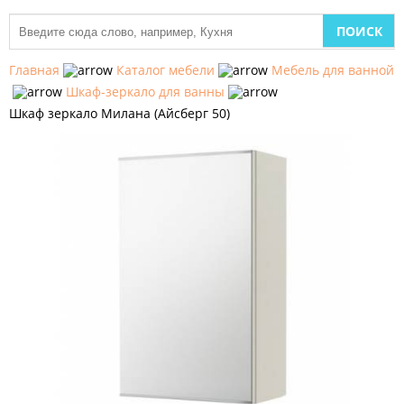
МЕБЕЛЬ
ДЛЯ
Главная
Каталог мебели
Мебель для ванной
КУХНИ
Шкаф-зеркало для ванны
Шкаф зеркало Милана (Айсберг 50)
ДЕТСКАЯ
МЕБЕЛЬ
МЯГКАЯ
МЕБЕЛЬ
ШКАФЫ
МЕБЕЛЬ
ДЛЯ
СПАЛЬНИ
МЕБЕЛЬ
ДЛЯ
ГОСТИНОЙ