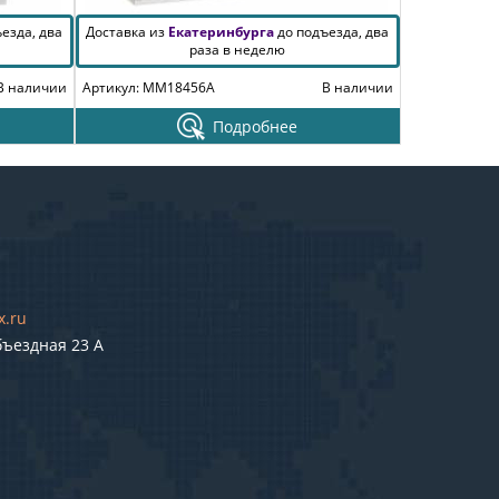
езда, два
Доставка из
Екатеринбурга
до подъезда, два
раза в неделю
В наличии
Артикул: MM18456A
В наличии
Подробнее
x.ru
бъездная 23 А