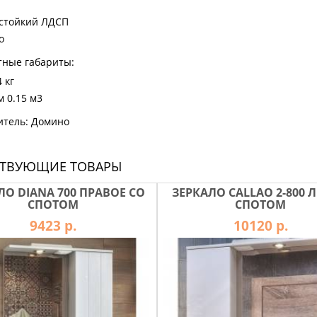
стойкий ЛДСП
о
тные габариты:
 кг
 0.15 м3
итель: Домино
СТВУЮЩИЕ ТОВАРЫ
ЛО DIANA 700 ПРАВОЕ СО
ЗЕРКАЛО CALLAO 2-800 Л
СПОТОМ
СПОТОМ
9423 р.
10120 р.