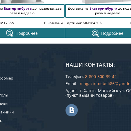
 из
Екатеринбурга
до подъезда, два
Доставка из
Екатеринбурга
до подъ
раза в неделю
раза в неделю
MM1736A
В наличии
Артикул: MM18430A
Подробнее
Подробнее
НАШИ КОНТАКТЫ:
Телефон:
8-800-500-39-42
формер
Email :
magazinmebeli86@yande
Адрес: г. Ханты-Мансийск ул. О
толы
(пункт выдачи товаров)
лики
ванчики
ль