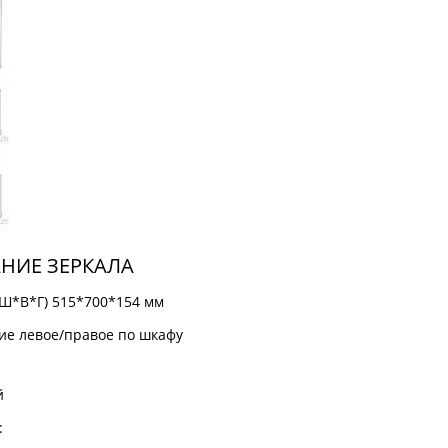
НИЕ ЗЕРКАЛА
Ш*В*Г) 515*700*154 мм
ие левое/правое по шкафу
й
: