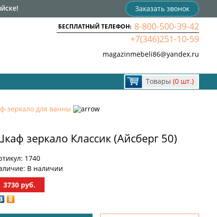
йске!
Заказать звонок
8-800-500-39-42
БЕСПЛАТНЫЙ ТЕЛЕФОН:
+7(346)251-10-59
magazinmebeli86@yandex.ru
Товары
(0 шт.)
ф-зеркало для ванны
каф зеркало Классик (Айсберг 50)
ртикул:
1740
аличие:
В наличии
3730
руб.