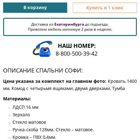
КОМОДЫ
В корзину
Купить в 1 клик
ЖУРНАЛЬНЫЕ
СТОЛЫ
Доставка из
Екатеринбурга
до подъезда.
ТУАЛЕТНЫЕ
Привозим мебель минимум 2 раза в неделю.
СТОЛИКИ
БАНКЕТКИ
НАШ НОМЕР:
И
8-800-500-39-42
ДИВАНЧИКИ
САДОВАЯ
МЕБЕЛЬ
ОПИСАНИЕ СПАЛЬНИ СОФИ:
ЗЕРКАЛА
Цена указана за комплект на главном фото:
Кровать 1400
мм, Комод с четырьмя ящиками, двумя дверками, Тумба
Материалы:
ФАБРИКИ
ЛДСП 16 мм
МЕБЕЛИ
Зеркало
Стекло матовое
Ручка-скоба 128мм. Стекло – матовое.
Кромка – ПВХ 0,4мм.