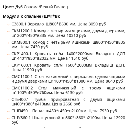
Цвет:
Дуб Сонома/Белый Глянец
Модули к спальне (Ш*Г*В):
СЗ800.1 Зеркало, Ш800*В600 мм. Цена 3050 руб
СКМ1200.1 Комод с четырьмя ящиками, двумя дверками,
ш1200*г450*в835 мм. Цена 10310 руб
СКМ800.1 Комод с четырьмя ящиками ш800*г450*в835
мм. Цена 7430 руб
СКР1400.1 Кровать сп/м 1400*2000мм Вкладыш ДСП
ш1440*г850*в2032 мм. Цена 11510 руб
СКР1600.1 Кровать сп/м 1600*2000мм Вкладыш ДСП.
Цена 11990 руб
СМС1100.1 Стол макияжный с зеркалом, одним ящиком
и двумя дверками ш1100*г450*в1380 мм. Цена 8640 руб
СМС1100.2 Стол макияжный с тремя ящиками
ш1100*г450*в760мм. Цена 6130 руб
СТБ400.1 Тумба прикроватная с двумя ящиками
ш400*г380*в410мм. Цена 2660 руб
СШП450.1 Пенал ш450*г450*в2100мм. Цена 7930 руб
СШУ860.1 Шкаф угловой ш860*г860*в2100м. Цена 12920
руб