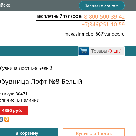
йске!
Заказать звонок
8-800-500-39-42
БЕСПЛАТНЫЙ ТЕЛЕФОН:
+7(346)251-10-59
magazinmebeli86@yandex.ru
Товары
(0 шт.)
бувница Лофт №8 Белый
бувница Лофт №8 Белый
ртикул:
30471
аличие:
В наличии
4850
руб.
В корзину
Купить в 1 клик