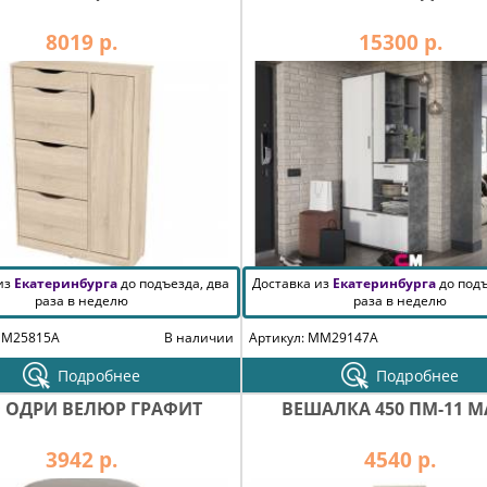
8019 р.
15300 р.
 из
Екатеринбурга
до подъезда, два
Доставка из
Екатеринбурга
до подъ
раза в неделю
раза в неделю
MM25815A
В наличии
Артикул: MM29147A
Подробнее
Подробнее
 ОДРИ ВЕЛЮР ГРАФИТ
ВЕШАЛКА 450 ПМ-11 М
3942 р.
4540 р.