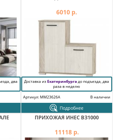
6010 р.
езда, два
Доставка из
Екатеринбурга
до подъезда, два
раза в неделю
Артикул: MM23626A
В наличии
Подробнее
АЛЕ
ПРИХОЖАЯ ИНЕС ВЗ1000
11118 р.