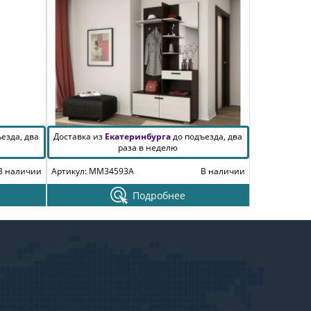
езда, два
Доставка из
Екатеринбурга
до подъезда, два
раза в неделю
В наличии
Артикул: MM34593A
В наличии
Подробнее