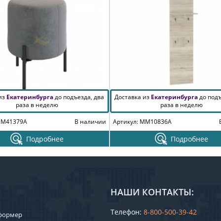
 из
Екатеринбурга
до подъезда, два
Доставка из
Екатеринбурга
до подъ
раза в неделю
раза в неделю
MM41379A
В наличии
Артикул: MM10836A
Подробнее
Подробнее
НАШИ КОНТАКТЫ:
Телефон:
8-800-500-39-42
формер