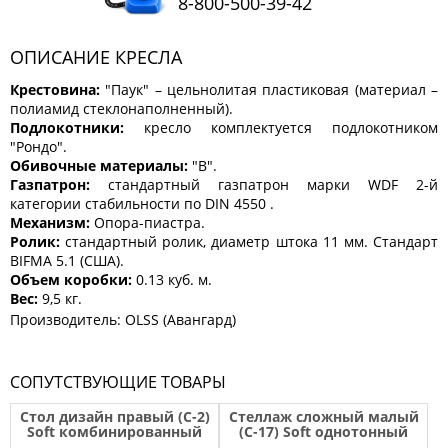
8-800-500-39-42
КОМОДЫ
ЖУРНАЛЬНЫЕ
ОПИСАНИЕ КРЕСЛА
СТОЛЫ
Крестовина:
"Паук" – цельнолитая пластиковая (материал –
ТУАЛЕТНЫЕ
СТОЛИКИ
полиамид стеклонаполненный).
Подлокотники:
кресло комплектуется подлокотником
БАНКЕТКИ
"Рондо".
И
Обивочные материалы:
"В".
ДИВАНЧИКИ
Газпатрон:
стандартный газпатрон марки WDF 2-й
категории стабильности по DIN 4550 .
САДОВАЯ
МЕБЕЛЬ
Механизм:
Опора-пиастра.
Ролик:
стандартный ролик, диаметр штока 11 мм. Стандарт
ЗЕРКАЛА
BIFMA 5.1 (США).
Объем коробки:
0.13 куб. м.
Вес:
9,5 кг.
Производитель: OLSS (Авангард)
ФАБРИКИ
МЕБЕЛИ
СОПУТСТВУЮЩИЕ ТОВАРЫ
Стол дизайн правый (С-2)
Стеллаж сложный малый
Soft комбинированный
(С-17) Soft однотонный