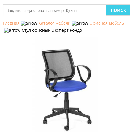
МЕБЕЛЬ
ДЛЯ
Главная
Каталог мебели
Офисная мебель
КУХНИ
Стул офисный Эксперт Рондо
ДЕТСКАЯ
МЕБЕЛЬ
МЯГКАЯ
МЕБЕЛЬ
ШКАФЫ
МЕБЕЛЬ
ДЛЯ
СПАЛЬНИ
МЕБЕЛЬ
ДЛЯ
ГОСТИНОЙ