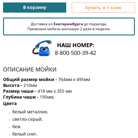
КОМОДЫ
В корзину
Купить в 1 клик
ЖУРНАЛЬНЫЕ
СТОЛЫ
Доставка из
Екатеринбурга
до подъезда.
ТУАЛЕТНЫЕ
Привозим мебель минимум 2 раза в неделю.
СТОЛИКИ
БАНКЕТКИ
НАШ НОМЕР:
И
8-800-500-39-42
ДИВАНЧИКИ
САДОВАЯ
МЕБЕЛЬ
ОПИСАНИЕ МОЙКИ
ЗЕРКАЛА
Общий размер мойки -
764мм х 495мм
Высота -
210мм
Размер чаши -
418 мм х 355 мм
Глубина чаши -
195мм,
ФАБРИКИ
Цвета
МЕБЕЛИ
белый металлик,
светло-серый,
беж,
белый снег,