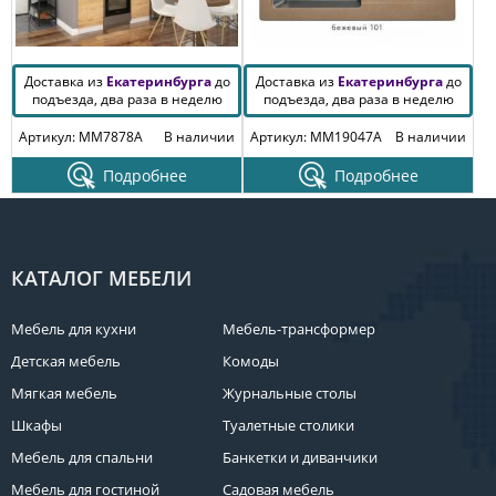
Доставка из
Екатеринбурга
до
Доставка из
Екатеринбурга
до
подъезда, два раза в неделю
подъезда, два раза в неделю
Артикул: MM7878A
В наличии
Артикул: MM19047A
В наличии
Подробнее
Подробнее
КАТАЛОГ МЕБЕЛИ
Мебель для кухни
Мебель-трансформер
Детская мебель
Комоды
Мягкая мебель
Журнальные столы
Шкафы
Туалетные столики
Мебель для спальни
Банкетки и диванчики
Мебель для гостиной
Садовая мебель