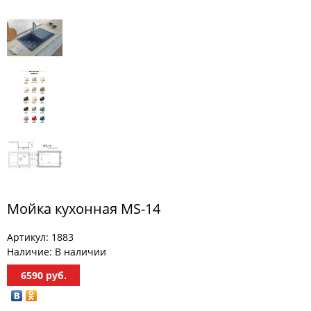
МЕБЕЛЬ
ДЛЯ
ПРИХОЖЕЙ
КОМПЬЮТЕРНЫЕ
СТОЛЫ
ОФИСНАЯ
МЕБЕЛЬ
МАТРАСЫ
МЕБЕЛЬ
ДЛЯ
Мойка кухонная MS-14
ВАННОЙ
Артикул:
1883
МЕБЕЛЬ-
ТРАНСФОРМЕР
Наличие:
В наличии
6590
руб.
РАЗНАЯ
МЕБЕЛЬ