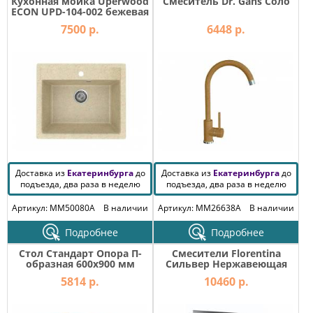
Кухонная мойка Uperwood
Смеситель Dr. Gans Соло
ECON UPD-104-002 бежевая
матовая
7500 р.
6448 р.
Доставка из
Екатеринбурга
до
Доставка из
Екатеринбурга
до
подъезда, два раза в неделю
подъезда, два раза в неделю
Артикул: MM50080A
В наличии
Артикул: MM26638A
В наличии
Подробнее
Подробнее
Стол Стандарт Опора П-
Смесители Florentina
образная 600х900 мм
Сильвер Нержавеющая
сталь
5814 р.
10460 р.