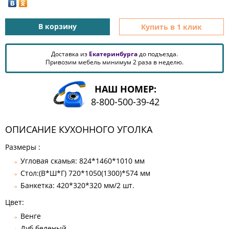
КОМОДЫ
ЖУРНАЛЬНЫЕ
В корзину
Купить в 1 клик
СТОЛЫ
ТУАЛЕТНЫЕ
Доставка из
Екатеринбурга
до подъезда.
СТОЛИКИ
Привозим мебель минимум 2 раза в неделю.
БАНКЕТКИ
И
ДИВАНЧИКИ
НАШ НОМЕР:
8-800-500-39-42
САДОВАЯ
МЕБЕЛЬ
ОПИСАНИЕ КУХОННОГО УГОЛКА
ЗЕРКАЛА
Размеры :
Угловая скамья: 824*1460*1010 мм
ФАБРИКИ
Стол:(В*Ш*Г) 720*1050(1300)*574 мм
МЕБЕЛИ
Банкетка: 420*320*320 мм/2 шт.
Цвет:
Венге
Дуб беленый