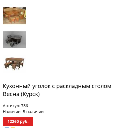
МЕБЕЛЬ
ДЛЯ
ПРИХОЖЕЙ
КОМПЬЮТЕРНЫЕ
СТОЛЫ
ОФИСНАЯ
МЕБЕЛЬ
МАТРАСЫ
МЕБЕЛЬ
ДЛЯ
Кухонный уголок с раскладным столом
ВАННОЙ
Весна (Курск)
МЕБЕЛЬ-
ТРАНСФОРМЕР
Артикул:
786
Наличие:
В наличии
РАЗНАЯ
МЕБЕЛЬ
12260
руб.