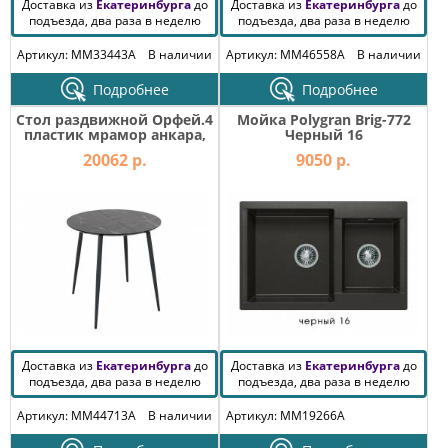
Доставка из
Екатеринбурга
до
Доставка из
Екатеринбурга
до
подъезда, два раза в неделю
подъезда, два раза в неделю
Артикул: MM33443A
В наличии
Артикул: MM46558A
В наличии
Подробнее
Подробнее
Стол раздвижной Орфей.4
Мойка Polygran Brig-772
пластик мрамор анкара,
Черный 16
черный ral 9005 -комплект
20062 р.
9050 р.
ног №4
Доставка из
Екатеринбурга
до
Доставка из
Екатеринбурга
до
подъезда, два раза в неделю
подъезда, два раза в неделю
Артикул: MM44713A
В наличии
Артикул: MM19266A