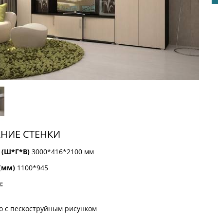
НИЕ СТЕНКИ
 (Ш*Г*В)
3000*416*2100 мм
(мм)
1100*945
:
о с пескоструйным рисунком