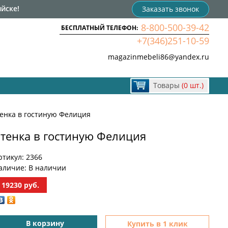
йске!
Заказать звонок
8-800-500-39-42
БЕСПЛАТНЫЙ ТЕЛЕФОН:
+7(346)251-10-59
magazinmebeli86@yandex.ru
Товары
(0 шт.)
енка в гостиную Фелиция
тенка в гостиную Фелиция
ртикул:
2366
аличие:
В наличии
19230
руб.
В корзину
Купить в 1 клик