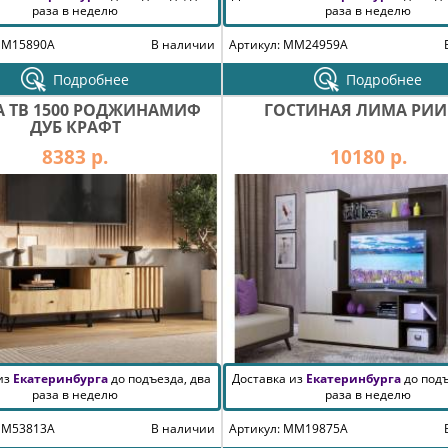
раза в неделю
раза в неделю
MM15890A
В наличии
Артикул: MM24959A
Подробнее
Подробнее
А ТВ 1500 РОДЖИНАМИФ
ГОСТИНАЯ ЛИМА РИ
ДУБ КРАФТ
8383 р.
10180 р.
 из
Екатеринбурга
до подъезда, два
Доставка из
Екатеринбурга
до подъ
раза в неделю
раза в неделю
MM53813A
В наличии
Артикул: MM19875A