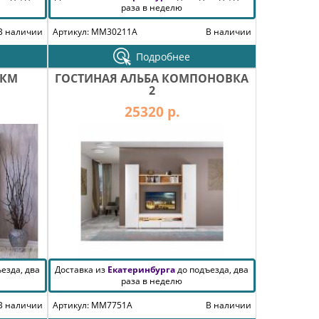
раза в неделю
В наличии
Артикул: MM30211A
В наличии
Подробнее
ИКМ
ГОСТИНАЯ АЛЬБА КОМПОНОВКА
2
25320 р.
езда, два
Доставка из
Екатеринбурга
до подъезда, два
раза в неделю
В наличии
Артикул: MM7751A
В наличии