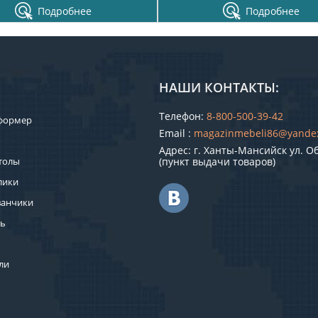
Подробнее
Подробнее
НАШИ КОНТАКТЫ:
Телефон:
8-800-500-39-42
формер
Email :
magazinmebeli86@yande
Адрес: г. Ханты-Мансийск ул. О
толы
(пункт выдачи товаров)
лики
ванчики
ль
ли