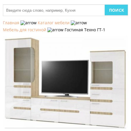
МЕБЕЛЬ
ДЛЯ
Главная
Каталог мебели
КУХНИ
Мебель для гостиной
Гостиная Техно ГТ-1
ДЕТСКАЯ
МЕБЕЛЬ
МЯГКАЯ
МЕБЕЛЬ
ШКАФЫ
МЕБЕЛЬ
ДЛЯ
СПАЛЬНИ
МЕБЕЛЬ
ДЛЯ
ГОСТИНОЙ