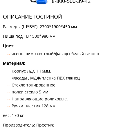
8-800-500-39-42
КОМОДЫ
ЖУРНАЛЬНЫЕ
ОПИСАНИЕ ГОСТИНОЙ
СТОЛЫ
Размеры (Ш*В*Г): 2700*1900*450 мм
ТУАЛЕТНЫЕ
СТОЛИКИ
Ниша под ТВ 1500*980 мм
БАНКЕТКИ
И
Цвет:
ДИВАНЧИКИ
ясень шимо светлый/фасады белый глянец
САДОВАЯ
Материал:
МЕБЕЛЬ
Корпус ЛДСП 16мм.
ЗЕРКАЛА
Фасады , МДФ/пленка ПВХ глянец
Стекло тонированное.
полки стекло 5 мм
ФАБРИКИ
Направляющие роликовые.
МЕБЕЛИ
Ручки пластик 128 мм
вес: 170 кг
Производитель: Престиж