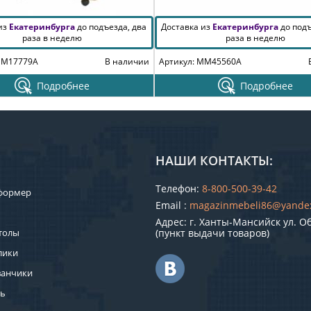
 из
Екатеринбурга
до подъезда, два
Доставка из
Екатеринбурга
до подъ
раза в неделю
раза в неделю
MM17779A
В наличии
Артикул: MM45560A
Подробнее
Подробнее
НАШИ КОНТАКТЫ:
Телефон:
8-800-500-39-42
формер
Email :
magazinmebeli86@yande
Адрес: г. Ханты-Мансийск ул. О
толы
(пункт выдачи товаров)
лики
ванчики
ль