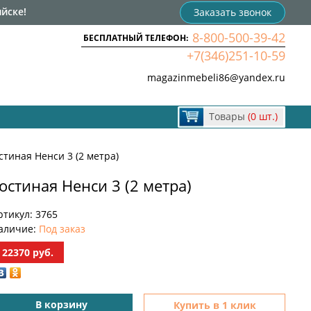
йске!
Заказать звонок
8-800-500-39-42
БЕСПЛАТНЫЙ ТЕЛЕФОН:
+7(346)251-10-59
magazinmebeli86@yandex.ru
Товары
(0 шт.)
стиная Ненси 3 (2 метра)
остиная Ненси 3 (2 метра)
ртикул:
3765
аличие:
Под заказ
22370
руб.
В корзину
Купить в 1 клик