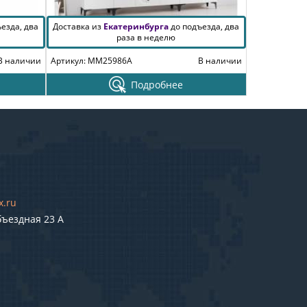
езда, два
Доставка из
Екатеринбурга
до подъезда, два
раза в неделю
В наличии
Артикул: MM25986A
В наличии
Подробнее
x.ru
бъездная 23 А