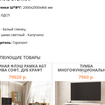
тенки Ш*В*Г:
2000х2000х466 мм
 ЛДСП
 - Белый глянец
 шимо светлый - Капучино
дитель:
Горизонт
СТВУЮЩИЕ ТОВАРЫ
ИНАЯ ФЛЭШ РАМКА AGT
ТУМБА
ИВА СОФТ, ДУБ КРАФТ
МНОГОФУНКЦИОНАЛЬНА
56028
79020 р.
7960 р.