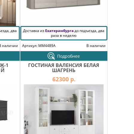
езда, два
Доставка из
Екатеринбурга
до подъезда, два
раза в неделю
В наличии
Артикул: MM4489A
В наличии
Подробнее
Ж-1
ГОСТИНАЯ ВАЛЕНСИЯ БЕЛАЯ
ЫЙ
ШАГРЕНЬ
62300 р.