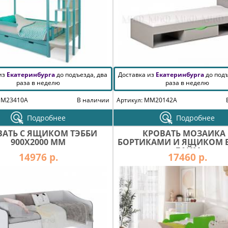
 из
Екатеринбурга
до подъезда, два
Доставка из
Екатеринбурга
до подъ
раза в неделю
раза в неделю
MM23410A
В наличии
Артикул: MM20142A
Подробнее
Подробнее
ВАТЬ С ЯЩИКОМ ТЭББИ
КРОВАТЬ МОЗАИКА 
900Х2000 ММ
БОРТИКАМИ И ЯЩИКОМ 
ЛАЙМ
14976 р.
17460 р.