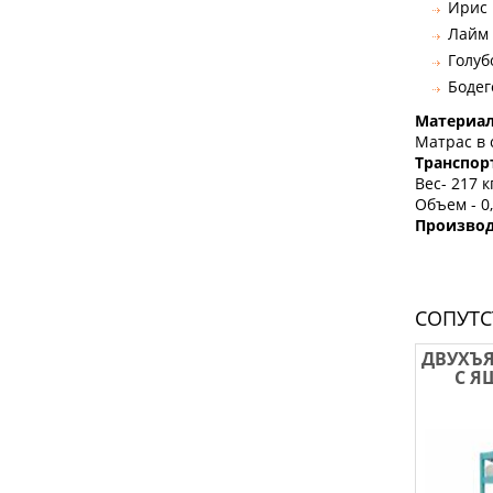
Ирис
Лайм
Голуб
Бодег
Материа
Матрас в 
Транспор
Вес- 217 к
Объем - 0
Производ
СОПУТ
ДВУХЪЯ
С Я