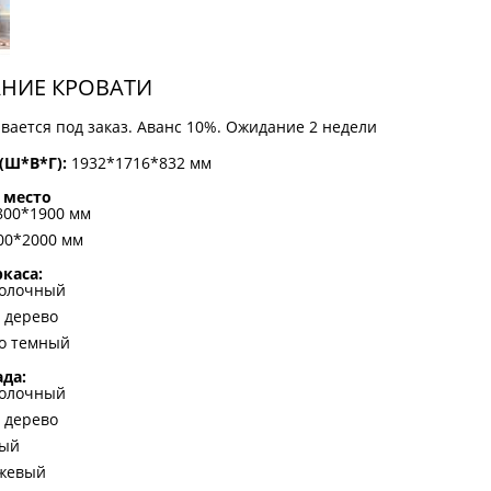
НИЕ КРОВАТИ
вается под заказ. Аванс 10%. Ожидание 2 недели
(Ш*В*Г):
1932*1716*832 мм
 место
800*1900 мм
00*2000 мм
каса:
молочный
 дерево
о темный
ада:
молочный
 дерево
вый
жевый