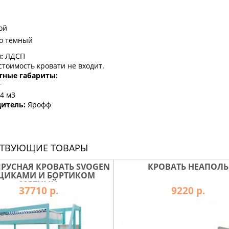
ой
о темный
л:
ЛДСП
стоимость кровати не входит.
тные габариты:
г
,4 м3
итель:
Ярофф
СТВУЮЩИЕ ТОВАРЫ
РУСНАЯ КРОВАТЬ SVOGEN
КРОВАТЬ НЕАПОЛЬ
ЩИКАМИ И БОРТИКОМ
МЯТНЫЙ
37710 р.
9220 р.