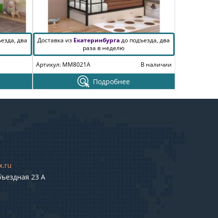
езда, два
Доставка из
Екатеринбурга
до подъезда, два
раза в неделю
Артикул: MM8021A
В наличии
Подробнее
x.ru
бъездная 23 А