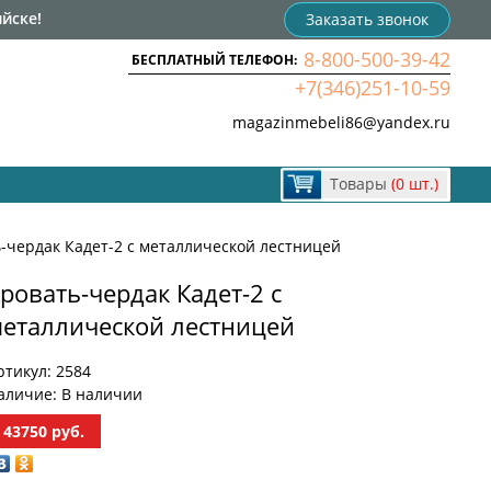
йске!
Заказать звонок
8-800-500-39-42
БЕСПЛАТНЫЙ ТЕЛЕФОН:
+7(346)251-10-59
magazinmebeli86@yandex.ru
Товары
(0 шт.)
-чердак Кадет-2 с металлической лестницей
ровать-чердак Кадет-2 с
еталлической лестницей
ртикул:
2584
аличие:
В наличии
43750
руб.