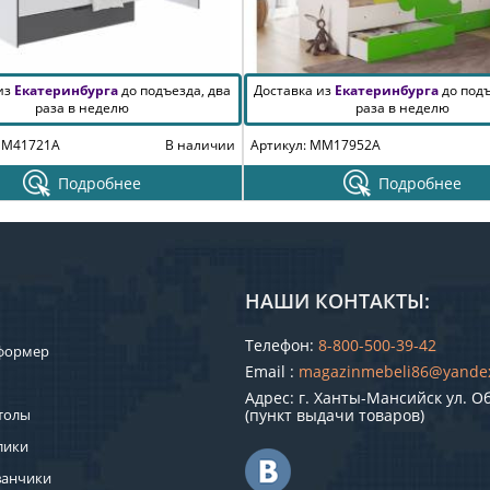
 из
Екатеринбурга
до подъезда, два
Доставка из
Екатеринбурга
до подъ
раза в неделю
раза в неделю
MM41721A
В наличии
Артикул: MM17952A
Подробнее
Подробнее
НАШИ КОНТАКТЫ:
Телефон:
8-800-500-39-42
формер
Email :
magazinmebeli86@yande
Адрес: г. Ханты-Мансийск ул. О
толы
(пункт выдачи товаров)
лики
ванчики