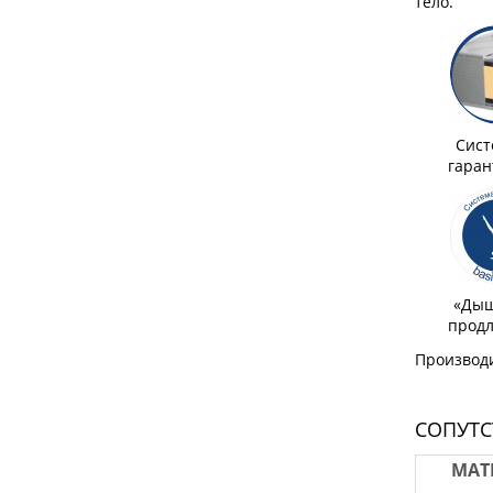
тело.
Сист
гаран
«Дыша
продл
Производи
СОПУТ
МАТ