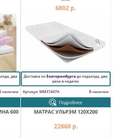
6802 р.
езда, два
Доставка из
Екатеринбурга
до подъезда, два
раза в неделю
В наличии
Артикул: MM37447A
В наличии
Подробнее
НА 600
МАТРАС УЛЬРЭМ 120Х200
22860 р.