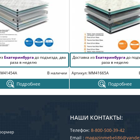
 из
Екатеринбурга
до подъезда, два
Доставка из
Екатеринбурга
до подъ
раза в неделю
раза в неделю
MM41454A
В наличии
Артикул: MM41665A
Подробнее
Подробнее
НАШИ КОНТАКТЫ:
Телефон:
8-800-500-39-42
формер
Email :
magazinmebeli86@yande