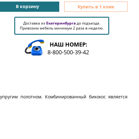
В корзину
Купить в 1 клик
Доставка из
Екатеринбурга
до подъезда.
Привозим мебель минимум 2 раза в неделю.
НАШ НОМЕР:
8-800-500-39-42
упругим полотном. Комбинированный бикокос является