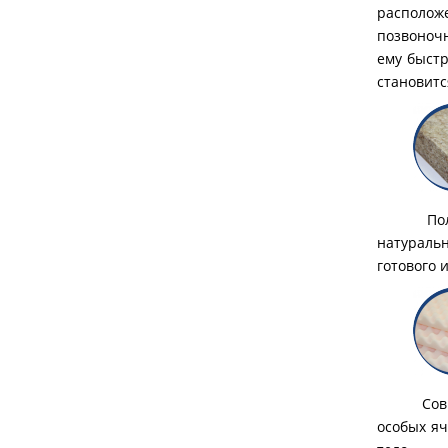
располож
позвоноч
ему быс
становит
Полотно,
натураль
готового 
Современ
особых я