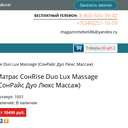
йске!
Заказать звонок
8-800-500-39-42
БЕСПЛАТНЫЙ ТЕЛЕФОН:
+7(346)251-10-59
magazinmebeli86@yandex.ru
Товары
(0 шт.)
e Duo Lux Massage (СонРайс Дуо Люкс Массаж)
атрас СонRise Duo Lux Massage
СонРайс Дуо Люкс Массаж)
ртикул:
1051
аличие:
В наличии
от
10490
руб.