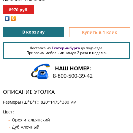
КОМОДЫ
8970
руб.
ЖУРНАЛЬНЫЕ
СТОЛЫ
ТУАЛЕТНЫЕ
СТОЛИКИ
В корзину
Купить в 1 клик
БАНКЕТКИ
И
Доставка из
Екатеринбурга
до подъезда.
ДИВАНЧИКИ
Привозим мебель минимум 2 раза в неделю.
САДОВАЯ
МЕБЕЛЬ
НАШ НОМЕР:
ЗЕРКАЛА
8-800-500-39-42
ОПИСАНИЕ УГОЛКА
ФАБРИКИ
Размеры (Ш*В*Г): 820*1475*380 мм
МЕБЕЛИ
Цвет:
Орех итальянский
Дуб млечный