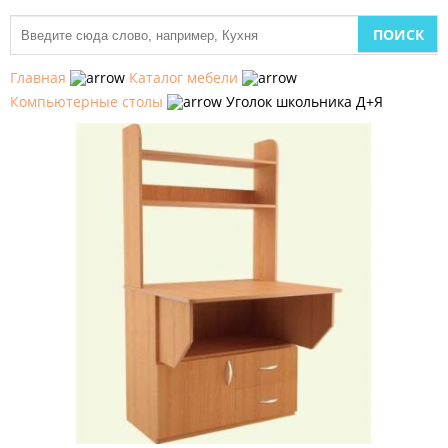
МЕБЕЛЬ
ДЛЯ
Главная
Каталог мебели
КУХНИ
Компьютерные столы
Уголок школьника Д+Я
ДЕТСКАЯ
МЕБЕЛЬ
МЯГКАЯ
МЕБЕЛЬ
ШКАФЫ
МЕБЕЛЬ
ДЛЯ
СПАЛЬНИ
МЕБЕЛЬ
ДЛЯ
ГОСТИНОЙ